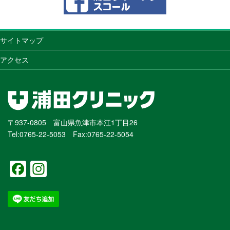
サイトマップ
アクセス
〒937-0805 富山県魚津市本江1丁目26
Tel:0765-22-5053 Fax:0765-22-5054
F
In
a
st
c
a
e
gr